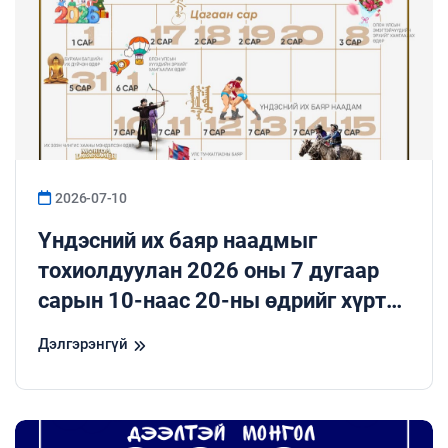
2026-07-10
Үндэсний их баяр наадмыг
тохиолдуулан 2026 оны 7 дугаар
сарын 10-наас 20-ны өдрийг хүртэл
бүх нийтээр амрана
Дэлгэрэнгүй