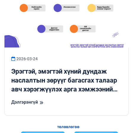
2026-03-24
Эрэгтэй, эмэгтэй хүний дундаж
наслалтын зөрүүг багасгах талаар
авч хэрэгжүүлэх арга хэмжээний
төлөвлөгөөний дагуу мэдээлэл
Дэлгэрэнгүй
бэлтгэн хүргэж байна.