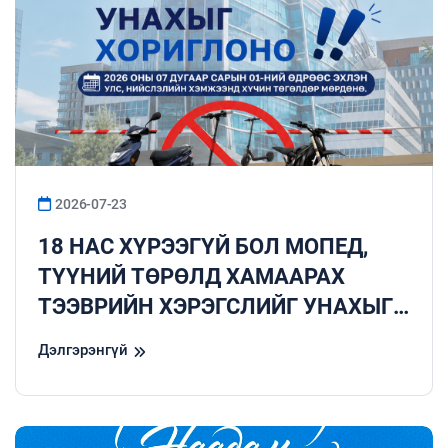
2026-07-23
18 НАС ХҮРЭЭГҮЙ БОЛ МОПЕД,
ТҮҮНИЙ ТӨРӨЛД ХАМААРАХ
ТЭЭВРИЙН ХЭРЭГСЛИЙГ УНАХЫГ
ХОРИГЛОНО.
Дэлгэрэнгүй