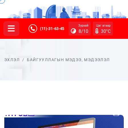
Зурхай
Цаг агаар
(11)-31-63-45
8/10
30°C
ЭХЛЭЛ
/
БАЙГУУЛЛАГЫН МЭДЭЭ, МЭДЭЭЛЭЛ