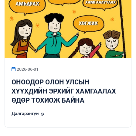
байна.
2026-06-01
ӨНӨӨДӨР ОЛОН УЛСЫН
ХҮҮХДИЙН ЭРХИЙГ ХАМГААЛАХ
ӨДӨР ТОХИОЖ БАЙНА
Дэлгэрэнгүй