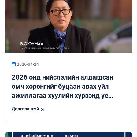
2026-04-24
2026 онд нийслэлийн алдагдсан
өмч хөрөнгийг буцаан авах үйл
ажиллагаа хуулийн хүрээнд үе
шаттайгаар үргэлжилнэ
Дэлгэрэнгүй