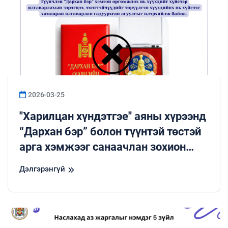
2026-03-25
"Харилцан хүндэтгэе" аяны хүрээнд
“Дархан бэр” болон түүнтэй төстэй
арга хэмжээг санаачлан зохион
байгуулах, хамтран хэрэгжүүлэх,
Дэлгэрэнгүй
дэмжихээс татгалзахыг уриалж
байна.