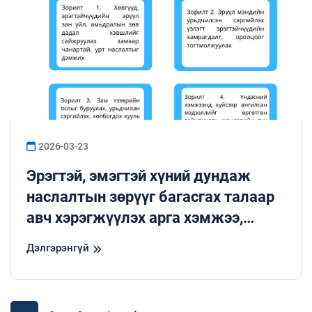
2026-03-23
Эрэгтэй, эмэгтэй хүний дундаж
наслалтын зөрүүг багасгах талаар
авч хэрэгжүүлэх арга хэмжээ,
түүний төлөвлөгөөний зорилгуудыг
Дэлгэрэнгүй
танилцуулж байна.