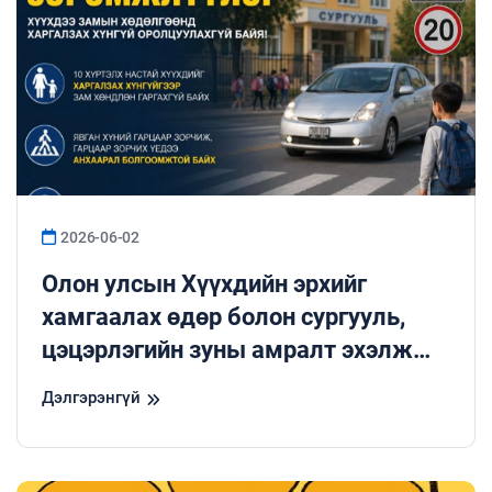
2026-06-02
Олон улсын Хүүхдийн эрхийг
хамгаалах өдөр болон сургууль,
цэцэрлэгийн зуны амралт эхэлж
байгаатай холбогдуулан хүүхдийн
Дэлгэрэнгүй
амь нас, эрүүл мэндийг
хамгаалахад онцгой анхаарал
хандуулахыг Та бүхнээс хүсэж