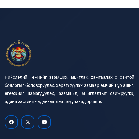
Нийслэлийн өмчийг эзэмших, ашиглах, хамгаалах оновчтой
бодлогыг боловсруулах, хэрэгжүүлэх замаар өмчийн үр ашиг,
өгөөжийг нэмэгдүүлэх, эзэмшил, ашиглалтыг сайжруулж,
эдийн засгийн чадавхыг дээшлүүлэхэд оршино.