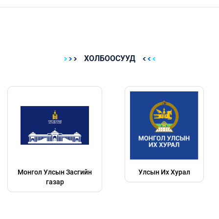
ХОЛБООСУУД
Монгол Улсын Засгийн
Улсын Их Хурал
газар