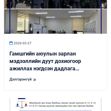
2026-03-27
Гамшгийн аюулын зарлан
мэдээллийн дуут дохиогоор
ажиллах нэгдсэн дадлага
сургуулилтад оролцлоо.
Дэлгэрэнгүй