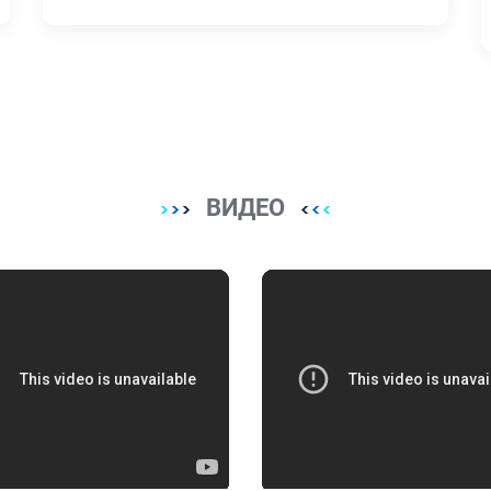
заасан "Төрийн албан хаагчийн ёс
зүйн нийтлэг хэм хэмжээ"-ний талаар
мэдээлэл бэлтгэн танилцуулж байна.
Цуврал №3
ВИДЕО