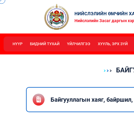
НИЙСЛЭЛИЙН ӨМЧИЙН ХА
Нийслэлийн Засаг даргын хэр
НҮҮР
БИДНИЙ ТУХАЙ
ҮЙЛЧИЛГЭЭ
ХУУЛЬ, ЭРХ ЗҮЙ
БАЙГ
Байгууллагын хаяг, байршил,