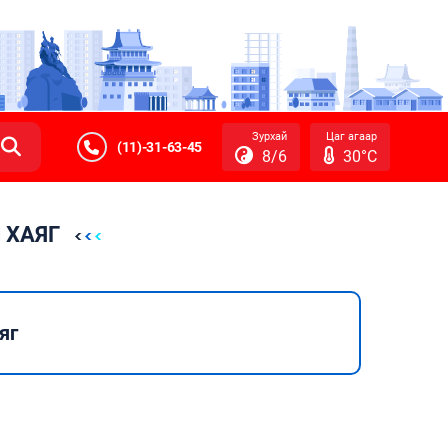
Зурхай
Цаг агаар
(11)-31-63-45
8/6
30°C
 ХАЯГ
яг