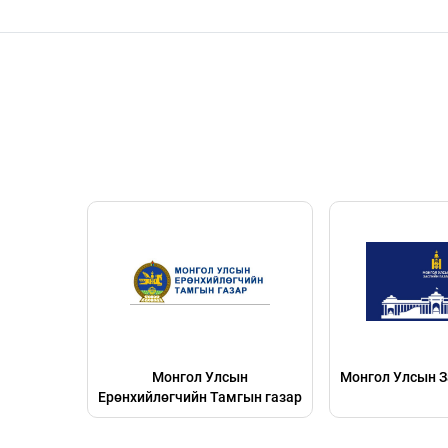
Монгол Улсын
Монгол Улсын Засгийн газар
лөгчийн Тамгын газар