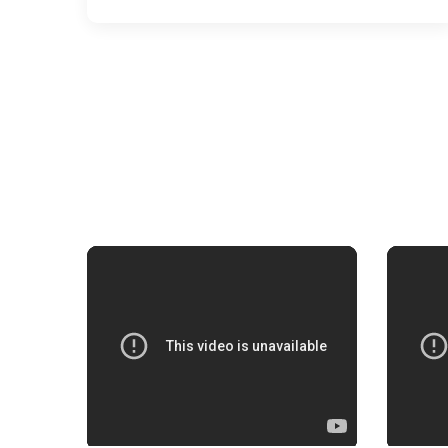
заасан "Төрийн албан хаагчийн ёс
зүйн нийтлэг хэм хэмжээ"-ний талаар
мэдээлэл бэлтгэн танилцуулж байна.
Цуврал №4