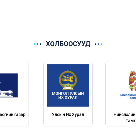
ХОЛБООСУУД
Улсын Их Хурал
Нийслэлийн Засаг даргын
Тамгын газар