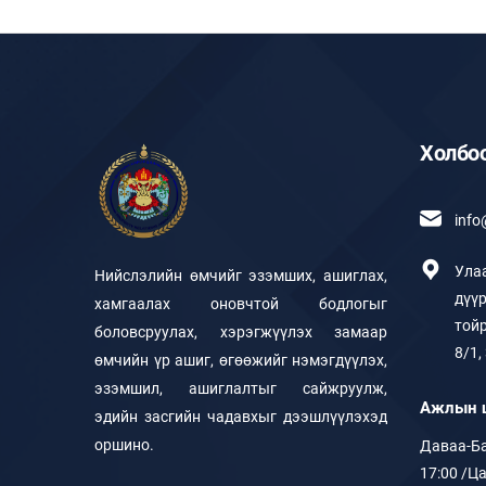
Холбо
inf
Ула
Нийслэлийн өмчийг эзэмших, ашиглах,
дүү
хамгаалах оновчтой бодлогыг
тойр
боловсруулах, хэрэгжүүлэх замаар
8/1,
өмчийн үр ашиг, өгөөжийг нэмэгдүүлэх,
эзэмшил, ашиглалтыг сайжруулж,
Ажлын 
эдийн засгийн чадавхыг дээшлүүлэхэд
оршино.
Даваа-Ба
17:00 /Ца