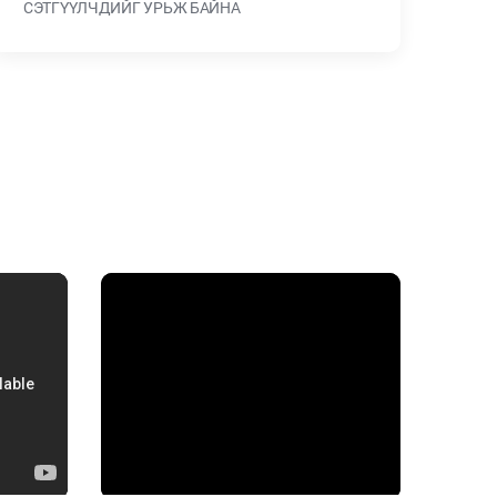
СЭТГҮҮЛЧДИЙГ УРЬЖ БАЙНА