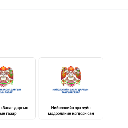
Нийслэлийн эрх зүйн
Ulaanbaatar.mn
мэдээллийн нэгдсэн сан