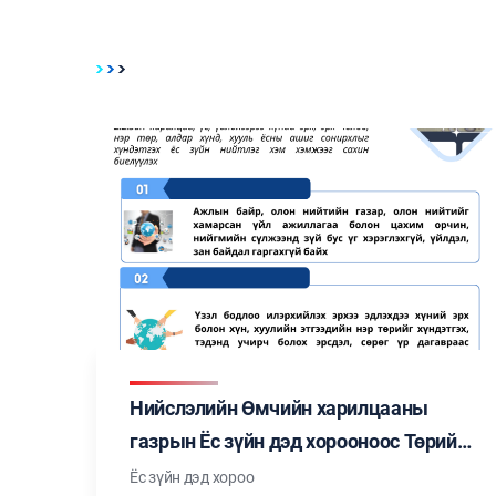
Нийслэлийн Өмчийн харилцааны
газрын Ёс зүйн дэд хорооноос Төрийн
албан хаагчийн ёс зүйн тухай хуульд
Ёс зүйн дэд хороо