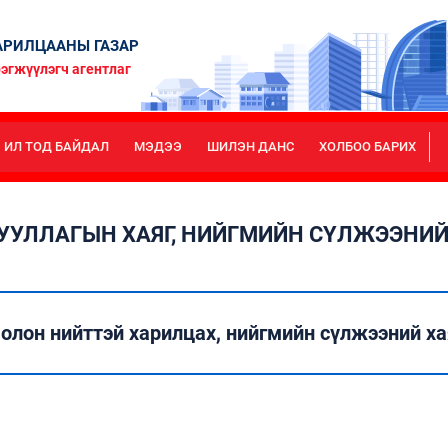
РИЛЦААНЫ ГАЗАР
эгжүүлэгч агентлаг
ИЛ ТОД БАЙДАЛ
МЭДЭЭ
ШИЛЭН ДАНС
ХОЛБОО БАРИХ
УУЛЛАГЫН ХАЯГ, НИЙГМИЙН СҮЛЖЭЭНИЙ
 олон нийттэй харилцах, нийгмийн сүлжээний ха