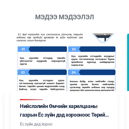
МЭДЭЭ МЭДЭЭЛЭЛ
Нийслэлийн Өмчийн харилцааны
газрын Ёс зүйн дэд хорооноос Төрийн
албан хаагчийн ёс зүйн тухай хуульд
Ёс зүйн дэд хороо