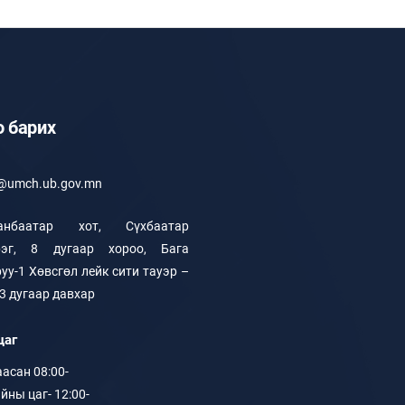
о барих
o@umch.ub.gov.mn
анбаатар хот, Сүхбаатар
рэг, 8 дугаар хороо, Бага
уу-1 Хөвсгөл лейк сити тауэр –
 3 дугаар давхар
цаг
асан 08:00-
йны цаг- 12:00-