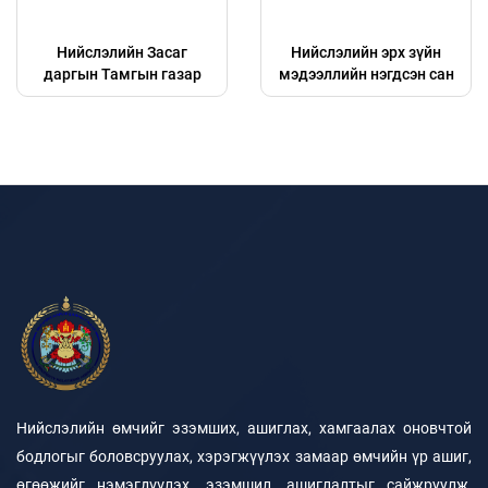
Нийслэлийн Засаг
Нийслэлийн эрх зүйн
даргын Тамгын газар
мэдээллийн нэгдсэн сан
Нийслэлийн өмчийг эзэмших, ашиглах, хамгаалах оновчтой
бодлогыг боловсруулах, хэрэгжүүлэх замаар өмчийн үр ашиг,
өгөөжийг нэмэгдүүлэх, эзэмшил, ашиглалтыг сайжруулж,