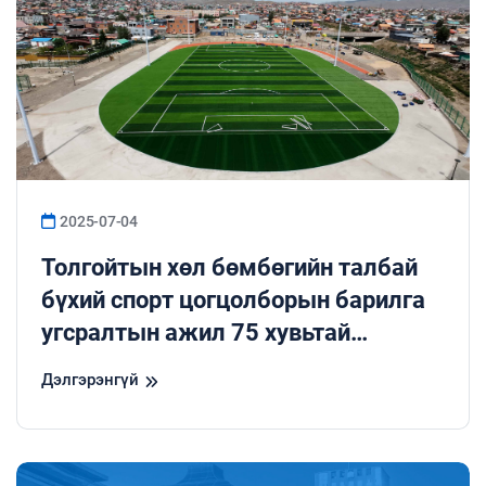
2025-07-04
Толгойтын хөл бөмбөгийн талбай
бүхий спорт цогцолборын барилга
угсралтын ажил 75 хувьтай
үргэлжилж байна.
Дэлгэрэнгүй