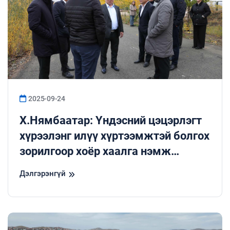
2025-09-24
Х.Нямбаатар: Үндэсний цэцэрлэгт
хүрээлэнг илүү хүртээмжтэй болгох
зорилгоор хоёр хаалга нэмж
гаргаж, явган хүний замыг хамтад
Дэлгэрэнгүй
нь шийднэ.