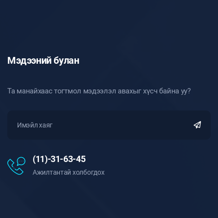
Мэдээний булан
Та манайхаас тогтмол мэдээлэл авахыг хүсч байна уу?
(11)-31-63-45
Ажилтантай холбогдох