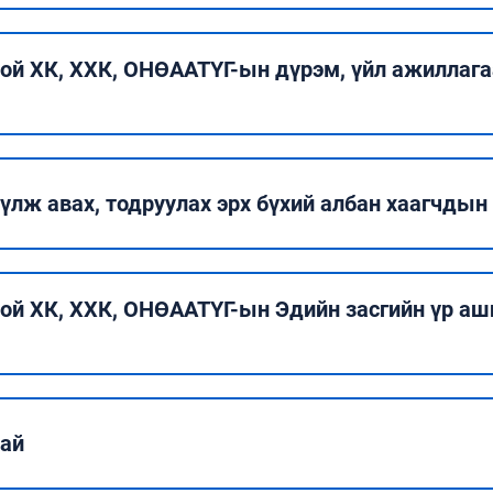
ой ХК, ХХК, ОНӨААТҮГ-ын дүрэм, үйл ажиллагаа
үлж авах, тодруулах эрх бүхий албан хаагчдын
ой ХК, ХХК, ОНӨААТҮГ-ын Эдийн засгийн үр аш
хай