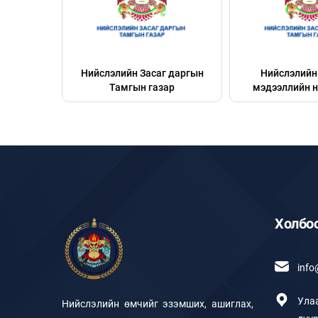
рал
Нийслэлийн Засаг даргын
Нийслэлийн 
Тамгын газар
мэдээллийн н
Холбо
inf
Ула
Нийслэлийн өмчийг эзэмших, ашиглах,