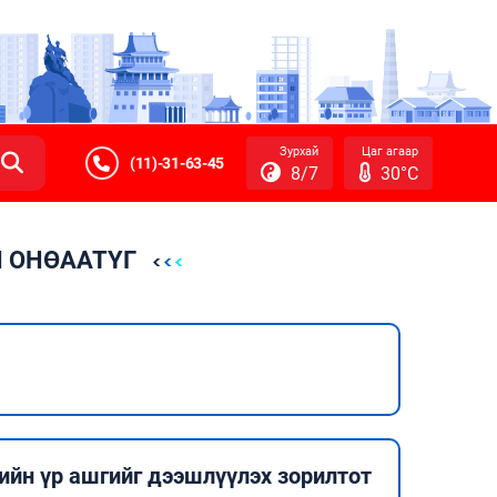
Зурхай
Цаг агаар
(11)-31-63-45
8/7
30°C
Н ОНӨААТҮГ
ийн үр ашгийг дээшлүүлэх зорилтот