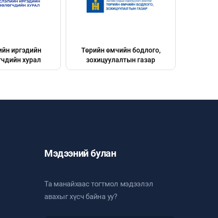
ийн иргэдийн
Төрийн өмчийн бодлого,
Эрх зүйн
гчдийн хурал
зохицуулалтын газар
Мэдээний булан
Та манайхаас тогтмол мэдээлэл
авахыг хүсч байна уу?