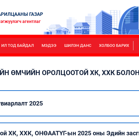
РИЛЦААНЫ ГАЗАР
эгжүүлэгч агентлаг
ИЛ ТОД БАЙДАЛ
МЭДЭЭ
ШИЛЭН ДАНС
ХОЛБОО БАРИХ
Н ӨМЧИЙН ОРОЛЦООТОЙ ХК, ХХК БОЛО
виарлалт 2025
ой ХК, ХХК, ОНӨААТҮГ-ын 2025 оны Эдийн засг