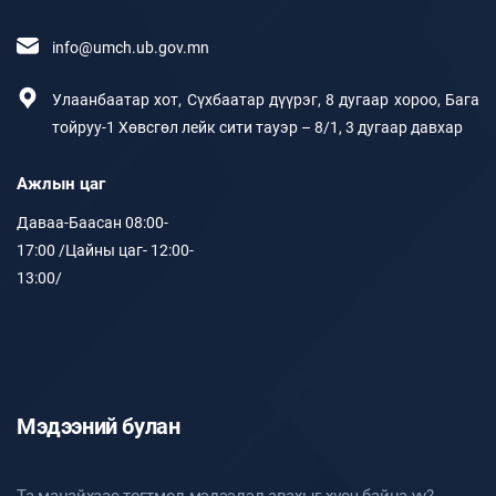
info@umch.ub.gov.mn
Улаанбаатар хот, Сүхбаатар дүүрэг, 8 дугаар хороо, Бага
тойруу-1 Хөвсгөл лейк сити тауэр – 8/1, 3 дугаар давхар
Ажлын цаг
Даваа-Баасан 08:00-
17:00 /Цайны цаг- 12:00-
13:00/
Мэдээний булан
Та манайхаас тогтмол мэдээлэл авахыг хүсч байна уу?