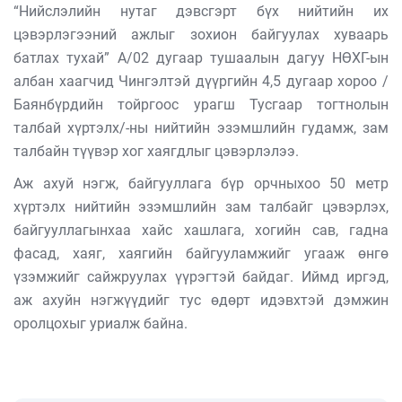
“Нийслэлийн нутаг дэвсгэрт бүх нийтийн их
цэвэрлэгээний ажлыг зохион байгуулах хуваарь
батлах тухай” А/02 дугаар тушаалын дагуу НӨХГ-ын
албан хаагчид Чингэлтэй дүүргийн 4,5 дугаар хороо /
Баянбүрдийн тойргоос урагш Тусгаар тогтнолын
талбай хүртэлх/-ны нийтийн эзэмшлийн гудамж, зам
талбайн түүвэр хог хаягдлыг цэвэрлэлээ.
Аж ахуй нэгж, байгууллага бүр орчныхоо 50 метр
хүртэлх нийтийн эзэмшлийн зам талбайг цэвэрлэх,
байгууллагынхаа хайс хашлага, хогийн сав, гадна
фасад, хаяг, хаягийн байгууламжийг угааж өнгө
үзэмжийг сайжруулах үүрэгтэй байдаг. Иймд иргэд,
аж ахуйн нэгжүүдийг тус өдөрт идэвхтэй дэмжин
оролцохыг уриалж байна.