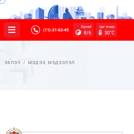
Зурхай
Цаг агаар
(11)-31-63-45
8/6
30°C
ЭХЛЭЛ
/
МЭДЭЭ, МЭДЭЭЛЭЛ