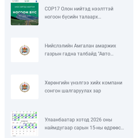
COP17 Олон нийтэд нээлттэй
ногоон бүсийн талаарх
танилцуулга
Нийслэлийн Амгалан амаржих
газрын гадна талбайд "Авто
машины зогсоол" зориулалттай
талбайн түрээслэгч сонгон
шалгаруулах зар
Хөрөнгийн үнэлгээ хийх компани
сонгон шалгаруулах зар
Улаанбаатар хотод 2026 оны
наймдугаар сарын 15-ны өдрөөс
есдүгээр сарын 12-ны өдрийг