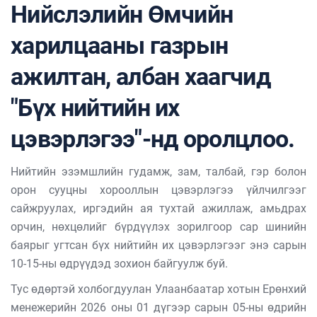
Нийслэлийн Өмчийн
харилцааны газрын
ажилтан, албан хаагчид
"Бүх нийтийн их
цэвэрлэгээ"-нд оролцлоо.
Нийтийн эзэмшлийн гудамж, зам, талбай, гэр болон
орон сууцны хорооллын цэвэрлэгээ үйлчилгээг
сайжруулах, иргэдийн ая тухтай ажиллаж, амьдрах
орчин, нөхцөлийг бүрдүүлэх зорилгоор сар шинийн
баярыг угтсан бүх нийтийн их цэвэрлэгээг энэ сарын
10-15-ны өдрүүдэд зохион байгуулж буй.
Тус өдөртэй холбогдуулан Улаанбаатар хотын Ерөнхий
менежерийн 2026 оны 01 дүгээр сарын 05-ны өдрийн