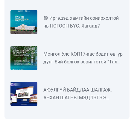
дуустал улсын дугаарын тэгш,
сондгойгоор ангилан замыг
🟢 Иргэдэд хамгийн сонирхолтой
хөдөлгөөнд оролцуулна
нь НОГООН БҮС. Яагаад?
​​​​​​​Монгол Улс КОП17-аас бодит өв, үр
дүнг бий болгох зорилготой “Тал
хээрийн төлөвлөгөө”-г Олон улсад
танилцуулж байна.
АЮУЛГҮЙ БАЙДЛАА ШАЛГАЖ,
АНХАН ШАТНЫ МЭДЛЭГЭЭ
ДЭЭШЛҮҮЛЭХИЙГ УРИАЛЖ
БАЙНА