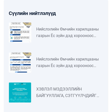
Сүүлийн нийтлэлүүд
Нийслэлийн Өмчийн харилцааны
газрын Ёс зүйн дэд хорооноос
Төрийн албан хаагчийн ёс зүйн
тухай хуульд заасан "Төрийн албан
хаагчийн ёс зүйн нийтлэг хэм
Нийслэлийн Өмчийн харилцааны
хэмжээ"-ний талаар мэдээлэл
газрын Ёс зүйн дэд хорооноос
бэлтгэн танилцуулж байна. Цуврал
Төрийн албан хаагчийн ёс зүйн
№4
тухай хуульд заасан "Төрийн албан
хаагчийн ёс зүйн нийтлэг хэм
ХЭВЛЭЛ МЭДЭЭЛЛИЙН
хэмжээ"-ний талаар мэдээлэл
БАЙГУУЛЛАГА, СЭТГҮҮЛЧДИЙГ
бэлтгэн танилцуулж байна. Цуврал
УРЬЖ БАЙНА
№3