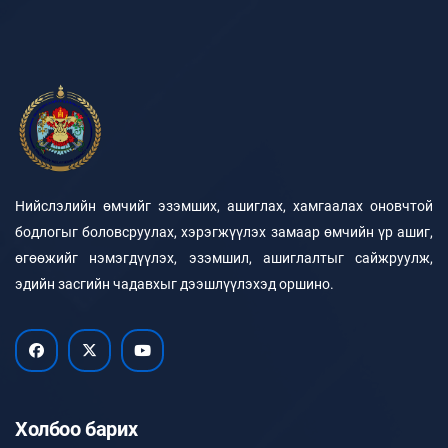
Нийслэлийн өмчийг эзэмших, ашиглах, хамгаалах оновчтой
бодлогыг боловсруулах, хэрэгжүүлэх замаар өмчийн үр ашиг,
өгөөжийг нэмэгдүүлэх, эзэмшил, ашиглалтыг сайжруулж,
эдийн засгийн чадавхыг дээшлүүлэхэд оршино.
Холбоо барих