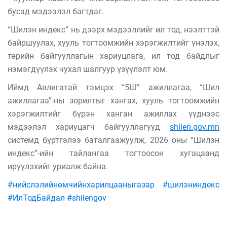
бусад мэдээлэл багтдаг.
“Шилэн индекс” нь дээрх мэдээллийг ил тод, нээлттэй
байршуулах, хууль тогтоомжийн хэрэгжилтийг үнэлэх,
төрийн байгууллагын хариуцлага, ил тод байдлыг
нэмэгдүүлэх чухал шалгуур үзүүлэлт юм.
Иймд Авлигатай тэмцэх “5Ш” ажиллагаа, “Шил
ажиллагаа”-ны зорилтыг хангах, хууль тогтоомжийн
хэрэгжилтийг бүрэн ханган ажиллах үүднээс
мэдээлэл хариуцагч байгууллагууд
shilen.gov.mn
системд бүртгэлээ баталгаажуулж, 2026 оны “Шилэн
индекс”-ийн тайлангаа тогтоосон хугацаанд
ирүүлэхийг уриалж байна.
#нийслэлийнөмчийнхарилцааныгазар
#шилэниндекс
#ИлТодБайдал
#shilengov