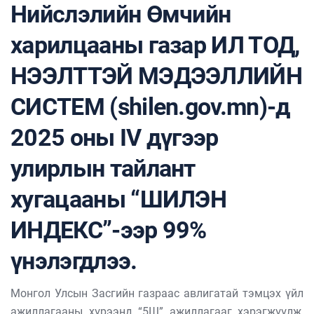
Нийслэлийн Өмчийн
харилцааны газар ИЛ ТОД,
НЭЭЛТТЭЙ МЭДЭЭЛЛИЙН
СИСТЕМ (shilen.gov.mn)-д
2025 оны IV дүгээр
улирлын тайлант
хугацааны “ШИЛЭН
ИНДЕКС”-ээр 99%
үнэлэгдлээ.
Монгол Улсын Засгийн газраас авлигатай тэмцэх үйл
ажиллагааны хүрээнд “5Ш” ажиллагааг хэрэгжүүлж,