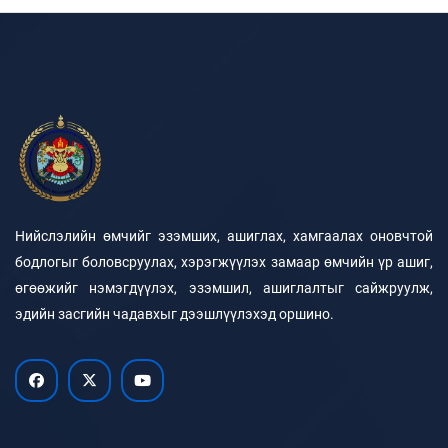
Нийслэлийн өмчийг эзэмших, ашиглах, хамгаалах оновчтой
бодлогыг боловсруулах, хэрэгжүүлэх замаар өмчийн үр ашиг,
өгөөжийг нэмэгдүүлэх, эзэмшил, ашиглалтыг сайжруулж,
эдийн засгийн чадавхыг дээшлүүлэхэд оршино.