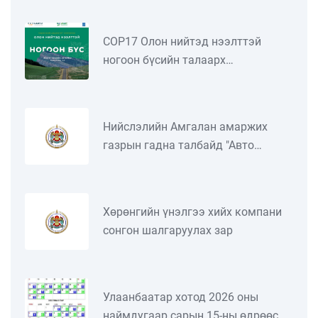
№3
COP17 Олон нийтэд нээлттэй
ногоон бүсийн талаарх
танилцуулга
Нийслэлийн Амгалан амаржих
газрын гадна талбайд "Авто
машины зогсоол" зориулалттай
талбайн түрээслэгч сонгон
шалгаруулах зар
Хөрөнгийн үнэлгээ хийх компани
сонгон шалгаруулах зар
Улаанбаатар хотод 2026 оны
наймдугаар сарын 15-ны өдрөөс