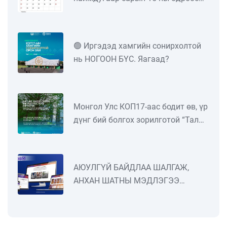
есдүгээр сарын 12-ны өдрийг
дуустал улсын дугаарын тэгш,
сондгойгоор ангилан замыг
🟢 Иргэдэд хамгийн сонирхолтой
хөдөлгөөнд оролцуулна
нь НОГООН БҮС. Яагаад?
​​​​​​​Монгол Улс КОП17-аас бодит өв, үр
дүнг бий болгох зорилготой “Тал
хээрийн төлөвлөгөө”-г Олон улсад
танилцуулж байна.
АЮУЛГҮЙ БАЙДЛАА ШАЛГАЖ,
АНХАН ШАТНЫ МЭДЛЭГЭЭ
ДЭЭШЛҮҮЛЭХИЙГ УРИАЛЖ
БАЙНА