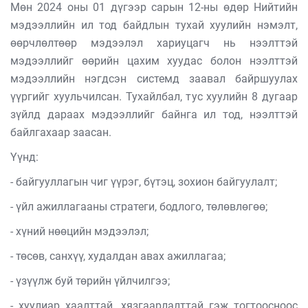
Мөн 2024 оны 01 дүгээр сарын 12-ны өдөр Нийтийн
мэдээллийн ил тод байдлын тухай хуулийн нэмэлт,
өөрчлөлтөөр мэдээлэл хариуцагч нь нээлттэй
мэдээллийг өөрийн цахим хуудас болон нээлттэй
мэдээллийн нэгдсэн системд заавал байршуулах
үүргийг хуульчилсан. Тухайлбал, тус хуулийн 8 дугаар
зүйлд дараах мэдээллийг байнга ил тод, нээлттэй
байлгахаар заасан.
Үүнд:
- байгууллагын чиг үүрэг, бүтэц, зохион байгуулалт;
- үйл ажиллагааны стратеги, бодлого, төлөвлөгөө;
- хүний нөөцийн мэдээлэл;
- төсөв, санхүү, худалдан авах ажиллагаа;
- үзүүлж буй төрийн үйлчилгээ;
- хуулиар хаалттай, хязгаарлалттай гэж тогтоосноос