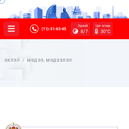
Зурхай
Цаг агаар
(11)-31-63-45
8/7
30°C
ЭХЛЭЛ
/
МЭДЭЭ, МЭДЭЭЛЭЛ