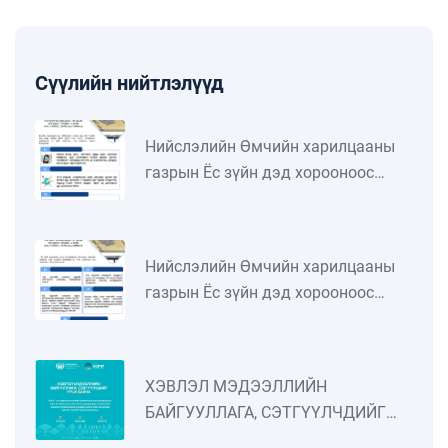
Сүүлийн нийтлэлүүд
Нийслэлийн Өмчийн харилцааны
газрын Ёс зүйн дэд хорооноос
Төрийн албан хаагчийн ёс зүйн
тухай хуульд заасан "Төрийн албан
хаагчийн ёс зүйн нийтлэг хэм
Нийслэлийн Өмчийн харилцааны
хэмжээ"-ний талаар мэдээлэл
газрын Ёс зүйн дэд хорооноос
бэлтгэн танилцуулж байна. Цуврал
Төрийн албан хаагчийн ёс зүйн
№4
тухай хуульд заасан "Төрийн албан
хаагчийн ёс зүйн нийтлэг хэм
ХЭВЛЭЛ МЭДЭЭЛЛИЙН
хэмжээ"-ний талаар мэдээлэл
БАЙГУУЛЛАГА, СЭТГҮҮЛЧДИЙГ
бэлтгэн танилцуулж байна. Цуврал
УРЬЖ БАЙНА