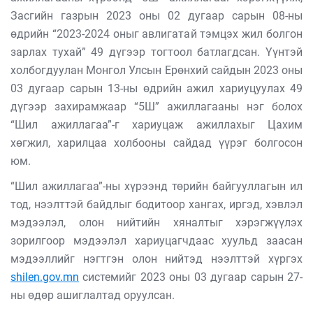
Засгийн газрын 2023 оны 02 дугаар сарын 08-ны
өдрийн “2023-2024 оныг авлигатай тэмцэх жил болгон
зарлах тухай” 49 дүгээр тогтоол батлагдсан. Үүнтэй
холбогдуулан Монгол Улсын Ерөнхий сайдын 2023 оны
03 дугаар сарын 13-ны өдрийн ажил хариуцуулах 49
дүгээр захирамжаар “5Ш” ажиллагааны нэг болох
“Шил ажиллагаа”-г хариуцаж ажиллахыг Цахим
хөгжил, харилцаа холбооны сайдад үүрэг болгосон
юм.
“Шил ажиллагаа”-ны хүрээнд төрийн байгууллагын ил
тод, нээлттэй байдлыг бодитоор хангах, иргэд, хэвлэл
мэдээлэл, олон нийтийн хяналтыг хэрэгжүүлэх
зорилгоор мэдээлэл хариуцагчдаас хуульд заасан
мэдээллийг нэгтгэн олон нийтэд нээлттэй хүргэх
shilen.gov.mn
системийг 2023 оны 03 дугаар сарын 27-
ны өдөр ашиглалтад оруулсан.