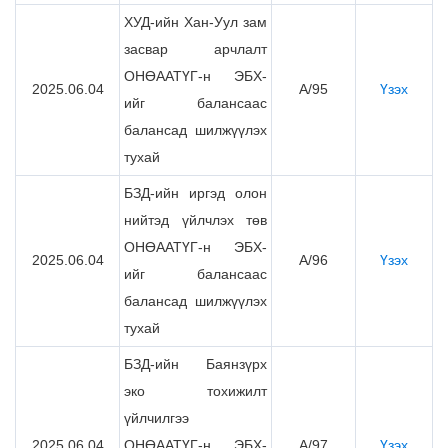
ХУД-ийн Хан-Уул зам
засвар арчлалт
ОНӨААТҮГ-н ЭБХ-
2025.06.04
А/95
Үзэх
ийг балансаас
балансад шилжүүлэх
тухай
БЗД-ийн иргэд олон
нийтэд үйлчлэх төв
ОНӨААТҮГ-н ЭБХ-
2025.06.04
А/96
Үзэх
ийг балансаас
балансад шилжүүлэх
тухай
БЗД-ийн Баянзүрх
эко тохижилт
үйлчилгээ
2025.06.04
ОНӨААТҮГ-н ЭБХ-
А/97
Үзэх