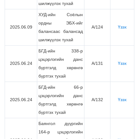
шилжүүлэх тухай
ХУД-ийн Соёлын
ордны ЭБХ-ийг
2025.06.09
А/124
Үзэх
балансаас балансад
шилжүүлэх тухай
БГД-ийн 338-р
цэцэрлэгийн данс
2025.06.24
А/131
Үзэх
бүртгэлд хөрөнгө
бүртгэх тухай
БГД-ийн 66-р
цэцэрлэгийн данс
2025.06.24
А/132
Үзэх
бүртгэлд хөрөнгө
бүртгэх тухай
Баянгол дүүргийн
164-р цэцэрлэгийн