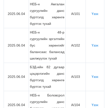
НЕБ-н Амгалан
сургуулийн данс
2025.06.04
А/101
Үзэх
бүртгэлд хөрөнгө
бүртгэх тухай
НЕБ-н 48-р
сургуулийн эргэлтийн
2025.06.04
бус хөрөнгийг
А/102
Үзэх
балансаас балансад
шилжүүлэх тухай
БЗД-ийн 82 дугаар
цэцэрлэгийн данс
2025.06.04
А/103
Үзэх
бүртгэлд хөрөнгө
бүртгэх тухай
НЕБ-н Боловсрол
сургуулийн данс
2025.06.04
А/104
Үзэх