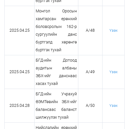
бүртгэх тухай
Монгол Оросын
хамтарсан ерөнхий
боловсролын 162-р
2025.04.25
А/48
Үзэх
сургуулийн данс
бүртгэлд хөрөнгө
бүртгэх тухай
БГД-ийн Дотоод
аудитын албаны
2025.04.25
А/49
Үзэх
ЭБХ-ийг данснаас
хасах тухай
БГД-ийн Учрахуй
ӨЭМТөвийн ЭБХ-ийг
2025.04.28
А/50
Үзэх
балансаас баланст
шилжүүлэх тухай
Нийслэлийн ерөнхий