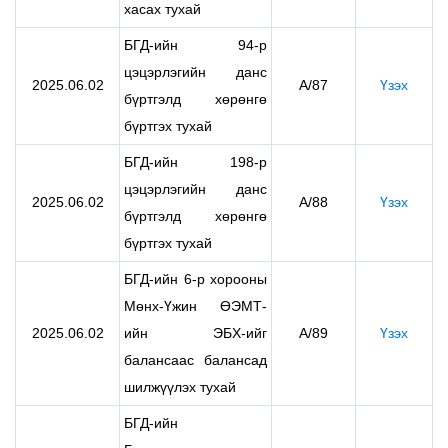
хасах тухай
БГД-ийн 94-р
цэцэрлэгийн данс
2025.06.02
А/87
Үзэх
бүртгэлд хөрөнгө
бүртгэх тухай
БГД-ийн 198-р
цэцэрлэгийн данс
2025.06.02
А/88
Үзэх
бүртгэлд хөрөнгө
бүртгэх тухай
БГД-ийн 6-р хорооны
Мөнх-Үжин ӨЭМТ-
2025.06.02
ийн ЭБХ-ийг
А/89
Үзэх
балансаас балансад
шилжүүлэх тухай
БГД-ийн