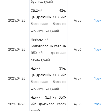
бүртгэх тухай
СБД-ийн 42-р
цэцэрлэгийн ЭБХ-ийг
2025.04.28
А/55
Үзэх
балансаас баланст
шилжүүлэх тухай
Нийслэлийн
Боловсролын газрын
2025.04.28
А/56
Үзэх
ЭБХ-ийг данснаас
хасах тухай
ЧД-ийн 31-р
цэцэрлэгийн ЭБХ-ийг
2025.04.28
А/57
Үзэх
балансаас баланст
шилжүүлэх тухай
ЧД-ийн ЗДТГ-н ЭБХ-
2025.04.28
ийг данснаас хасах
А/58
Үзэх
тухай