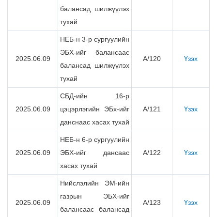
балансад шилжүүлэх
тухай
НЕБ-н 3-р сургуулийн
ЭБХ-ийг балансаас
2025.06.09
А/120
Үзэх
балансад шилжүүлэх
тухай
СБД-ийн 16-р
2025.06.09
цэцэрлэгийн ЭБх-ийг
А/121
Үзэх
данснаас хасах тухай
НЕБ-н 6-р сургуулийн
2025.06.09
ЭБХ-ийг дансаас
А/122
Үзэх
хасах тухай
Нийслэлийн ЭМ-ийн
газрын ЭБХ-ийг
2025.06.09
А/123
Үзэх
балансаас балансад