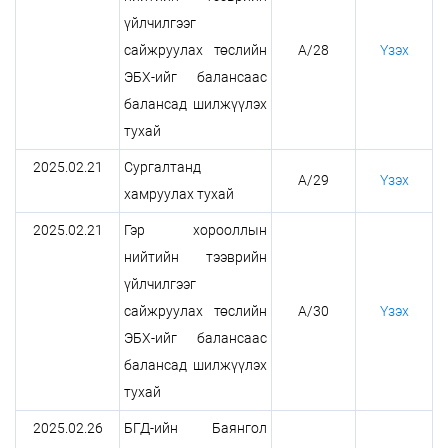
үйлчилгээг
сайжруулах төслийн
А/28
Үзэх
ЭБХ-ийг балансаас
балансад шилжүүлэх
тухай
2025.02.21
Сургалтанд
А/29
Үзэх
хамруулах тухай
2025.02.21
Гэр хорооллын
нийтийн тээврийн
үйлчилгээг
сайжруулах төслийн
А/30
Үзэх
ЭБХ-ийг балансаас
балансад шилжүүлэх
тухай
2025.02.26
БГД-ийн Баянгол