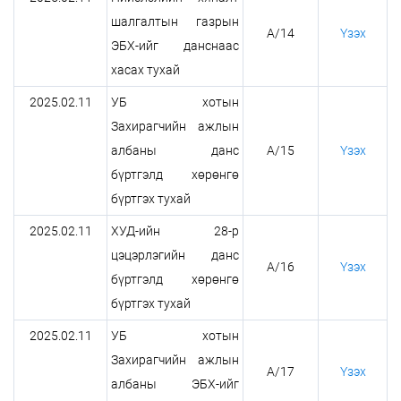
шалгалтын газрын
А/14
Үзэх
ЭБХ-ийг данснаас
хасах тухай
2025.02.11
УБ хотын
Захирагчийн ажлын
албаны данс
А/15
Үзэх
бүртгэлд хөрөнгө
бүртгэх тухай
2025.02.11
ХУД-ийн 28-р
цэцэрлэгийн данс
А/16
Үзэх
бүртгэлд хөрөнгө
бүртгэх тухай
2025.02.11
УБ хотын
Захирагчийн ажлын
А/17
Үзэх
албаны ЭБХ-ийг