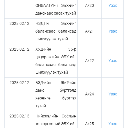
ОНӨААТҮГ-н ЭБХ-ийг
А/20
Үзэх
данснаас хасах тухай
2025.02.12
НЗДТГ-н ЭБХ-ийг
балансаас балансад
А/21
Үзэх
шилжүүлэх тухай
2025.02.12
ХУД-ийн 35-р
цэцэрлэгийн ЭБХ-ийг
А/22
Үзэх
балансаас балансад
шилжүүлэх тухай
2025.02.12
БЗД-ийн ЭМТ-ийн
данс бүртгэлд
А/24
Үзэх
хөрөнгө бүртгэх
тухай
2025.02.13
Нийслэлийн Соёлын
төв өргөөний ЭБХ-ийг
А/25
Үзэх