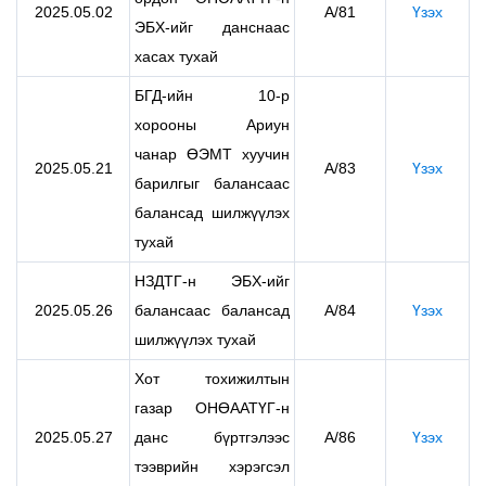
2025.05.02
А/81
Үзэх
ЭБХ-ийг данснаас
хасах тухай
БГД-ийн 10-р
хорооны Ариун
чанар ӨЭМТ хуучин
2025.05.21
А/83
Үзэх
барилгыг балансаас
балансад шилжүүлэх
тухай
НЗДТГ-н ЭБХ-ийг
2025.05.26
балансаас балансад
А/84
Үзэх
шилжүүлэх тухай
Хот тохижилтын
газар ОНӨААТҮГ-н
2025.05.27
данс бүртгэлээс
А/86
Үзэх
тээврийн хэрэгсэл