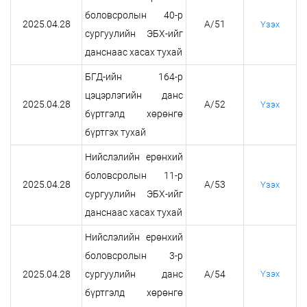
боловсролын 40-р
2025.04.28
А/51
Үзэх
сургуулийн ЭБХ-ийг
данснаас хасах тухай
БГД-ийн 164-р
цэцэрлэгийн данс
2025.04.28
А/52
Үзэх
бүртгэлд хөрөнгө
бүртгэх тухай
Нийслэлийн ерөнхий
боловсролын 11-р
2025.04.28
А/53
Үзэх
сургуулийн ЭБХ-ийг
данснаас хасах тухай
Нийслэлийн ерөнхий
боловсролын 3-р
2025.04.28
сургуулийн данс
А/54
Үзэх
бүртгэлд хөрөнгө