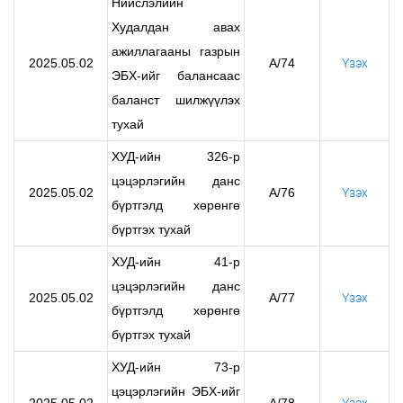
Нийслэлийн
Худалдан авах
ажиллагааны газрын
2025.05.02
А/74
Үзэх
ЭБХ-ийг балансаас
баланст шилжүүлэх
тухай
ХУД-ийн 326-р
цэцэрлэгийн данс
2025.05.02
А/76
Үзэх
бүртгэлд хөрөнгө
бүртгэх тухай
ХУД-ийн 41-р
цэцэрлэгийн данс
2025.05.02
А/77
Үзэх
бүртгэлд хөрөнгө
бүртгэх тухай
ХУД-ийн 73-р
цэцэрлэгийн ЭБХ-ийг