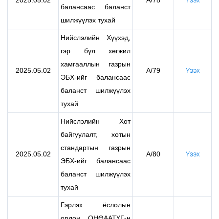
2025.05.02
А/78
Үзэх
балансаас баланст
шилжүүлэх тухай
Нийслэлийн Хүүхэд,
гэр бүл хөгжил
хамгааллын газрын
2025.05.02
А/79
Үзэх
ЭБХ-ийг балансаас
баланст шилжүүлэх
тухай
Нийслэлийн Хот
байгуулалт, хотын
стандартын газрын
2025.05.02
А/80
Үзэх
ЭБХ-ийг балансаас
баланст шилжүүлэх
тухай
Гэрлэх ёслолын
ордон ОНӨААТҮГ-н