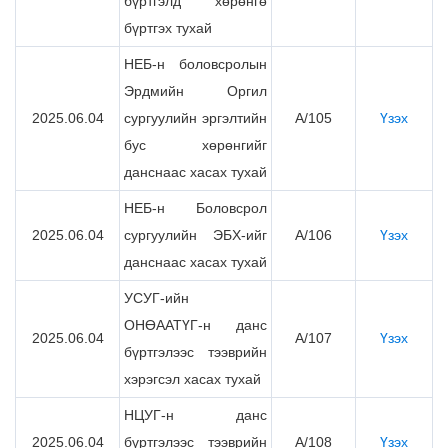
бүртгэлд хөрөнгө
бүртгэх тухай
НЕБ-н боловсролын
Эрдмийн Оргил
2025.06.04
сургуулийн эргэлтийн
А/105
Үзэх
бус хөрөнгийг
данснаас хасах тухай
НЕБ-н Боловсрол
2025.06.04
сургуулийн ЭБХ-ийг
А/106
Үзэх
данснаас хасах тухай
УСУГ-ийн
ОНӨААТҮГ-н данс
2025.06.04
А/107
Үзэх
бүртгэлээс тээврийн
хэрэгсэл хасах тухай
НЦУГ-н данс
2025.06.04
бүртгэлээс тээврийн
А/108
Үзэх