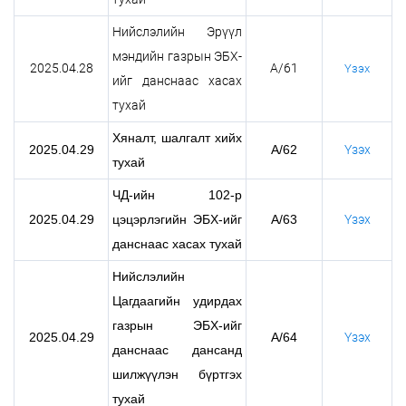
Нийслэлийн Эрүүл
мэндийн газрын ЭБХ-
2025.04.28
А/61
Үзэх
ийг данснаас хасах
тухай
Хяналт, шалгалт хийх
2025.04.29
А/62
Үзэх
тухай
ЧД-ийн 102-р
2025.04.29
цэцэрлэгийн ЭБХ-ийг
А/63
Үзэх
данснаас хасах тухай
Нийслэлийн
Цагдаагийн удирдах
газрын ЭБХ-ийг
2025.04.29
А/64
Үзэх
данснаас дансанд
шилжүүлэн бүртгэх
тухай