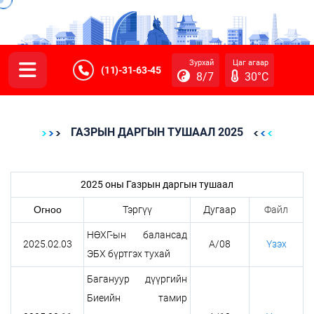
Зурхай
Цаг агаар
(11)-31-63-45
8/7
30°C
ГАЗРЫН ДАРГЫН ТУШААЛ 2025
2025 оны Газрын даргын тушаал
Огноо
Тэргүү
Дугаар
Файл
НӨХГ-ын балансад
2025.02.03
А/08
Үзэх
ЭБХ бүртгэх тухай
Багануур дүүргийн
Биеийн тамир