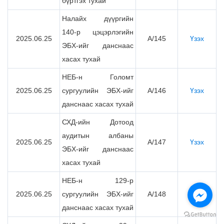
бүртгэх тухай
Налайх дүүргийн
140-р цэцэрлэгийн
2025.06.25
А/145
Үзэх
ЭБХ-ийг данснаас
хасах тухай
НЕБ-н Голомт
2025.06.25
сургуулийн ЭБХ-ийг
А/146
Үзэх
данснаас хасах тухай
СХД-ийн Дотоод
аудитын албаны
2025.06.25
А/147
Үзэх
ЭБХ-ийг данснаас
хасах тухай
НЕБ-н 129-р
2025.06.25
сургуулийн ЭБХ-ийг
А/148
Үзэх
данснаас хасах тухай