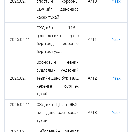
2025.02.11
спортын хорооны
А/10
Үзэх
ЭБХ-ийг данснаас
хасах тухай
СХД-ийн 116-р
цэцэрлэгийн данс
2025.02.11
А/11
Үзэх
бүртгэлд хөрөнгө
бүртгэх тухай
Зоонозын өвчин
судлалын үндэсний
2025.02.11
төвийн данс бүртгэлд
А/12
Үзэх
хөрөнгө бүртгэх
тухай
2025.02.11
СХД-ийн ЦГ-ын ЭБХ-
ийг данснаас хасах
А/13
Үзэх
тухай
2025.02.11
Нийслэлийн хяналт