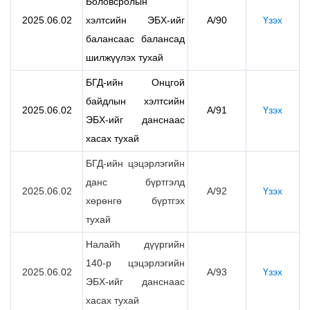
Боловсролын
2025.06.02
хэлтсийн ЭБХ-ийг
А/90
Үзэх
балансаас балансад
шилжүүлэх тухай
БГД-ийн Онцгой
байдлын хэлтсийн
2025.06.02
А/91
Үзэх
ЭБХ-ийг данснаас
хасах тухай
БГД-ийн цэцэрлэгийн
данс бүртгэлд
2025.06.02
А/92
Үзэх
хөрөнгө бүртгэх
тухай
Налайh дүүргийн
140-р цэцэрлэгийн
2025.06.02
А/93
Үзэх
ЭБХ-ийг данснаас
хасах тухай