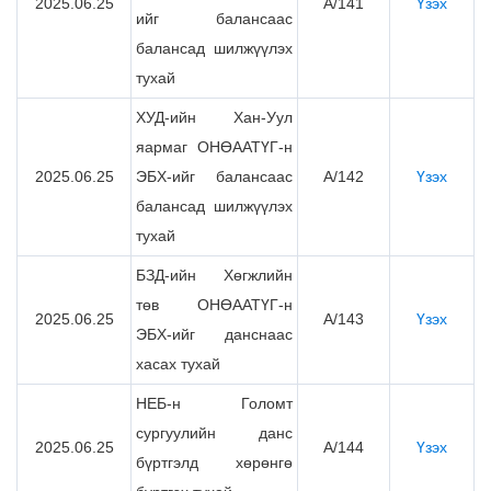
2025.06.25
А/141
Үзэх
ийг балансаас
балансад шилжүүлэх
тухай
ХУД-ийн Хан-Уул
яармаг ОНӨААТҮГ-н
2025.06.25
ЭБХ-ийг балансаас
А/142
Үзэх
балансад шилжүүлэх
тухай
БЗД-ийн Хөгжлийн
төв ОНӨААТҮГ-н
2025.06.25
А/143
Үзэх
ЭБХ-ийг данснаас
хасах тухай
НЕБ-н Голомт
сургуулийн данс
2025.06.25
А/144
Үзэх
бүртгэлд хөрөнгө