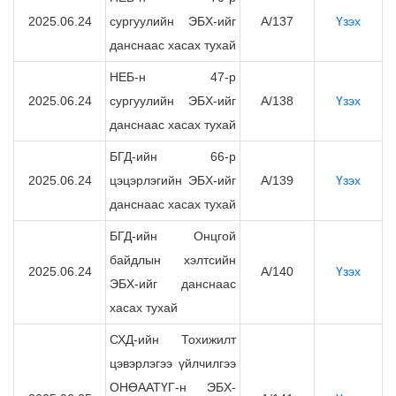
2025.06.24
сургуулийн ЭБХ-ийг
А/137
Үзэх
данснаас хасах тухай
НЕБ-н 47-р
2025.06.24
сургуулийн ЭБХ-ийг
А/138
Үзэх
данснаас хасах тухай
БГД-ийн 66-р
2025.06.24
цэцэрлэгийн ЭБХ-ийг
А/139
Үзэх
данснаас хасах тухай
БГД-ийн Онцгой
байдлын хэлтсийн
2025.06.24
А/140
Үзэх
ЭБХ-ийг данснаас
хасах тухай
СХД-ийн Тохижилт
цэвэрлэгээ үйлчилгээ
ОНӨААТҮГ-н ЭБХ-