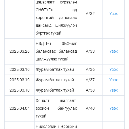
цэцэрлэгт хүрээлэн
ОНӨТҮГ-н эд
А/32
Үзэх
хөрөнгийг данснаас
дансанд шилжүүлэн
бүртгэх тухай
НЗДТГ-н ЭБХ-ийг
2025.03.26
балансаас балансад
А/33
Үзэх
шилжүүлэх тухай
2025.03.10
Журам батлах тухай
А/36
Үзэх
2025.03.10
Журам батлах тухай
А/37
Үзэх
2025.03.10
Журам батлах тухай
А/38
Үзэх
Хяналт шалгалт
2025.04.04
зохион байгуулах
А/40
Үзэх
тухай
Нийслэлийн ерөнхий