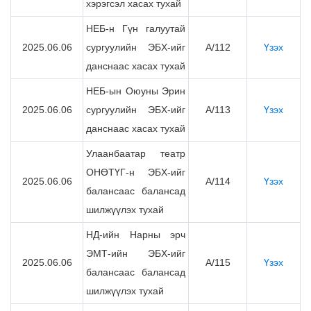
хэрэгсэл хасах тухай
НЕБ-н Гүн галуутай
2025.06.06
сургуулийн ЭБХ-ийг
А/112
Үзэх
данснаас хасах тухай
НЕБ-ын Оюуны Эрин
2025.06.06
сургуулийн ЭБХ-ийг
А/113
Үзэх
данснаас хасах тухай
Улаанбаатар театр
ОНӨТҮГ-н ЭБХ-ийг
2025.06.06
А/114
Үзэх
балансаас балансад
шилжүүлэх тухай
НД-ийн Нарны эрч
ЭМТ-ийн ЭБХ-ийг
2025.06.06
А/115
Үзэх
балансаас балансад
шилжүүлэх тухай