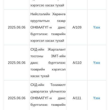
хэрэгсэо хасах тухай
Нийслэлийн Хөрөнгө
оруулалтын газар
2025.06.06
ОНӨААТҮГ-н данс
А/109
Үзэх
бүртгэлээс тээврийн
хэрэгсэл хасах тухай
СХД-ийн Жаргалант
тосгоны ЭМТ-ийн
2025.06.06
данс бүртгэлээс
А/110
Үзэх
тээврийн хэрэгсэл
хасах тухай
СХД-ийн Тохижилт
цэвэрлэгээ үйлчилгээ
2025.06.06
ОНӨААТҮГ-н данс
А/111
Үзэх
бүртгэлээс тээврийн