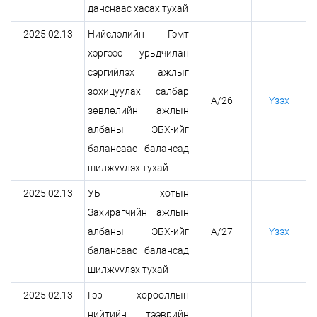
данснаас хасах тухай
2025.02.13
Нийслэлийн Гэмт
хэргээс урьдчилан
сэргийлэх ажлыг
зохицуулах салбар
А/26
Үзэх
зөвлөлийн ажлын
албаны ЭБХ-ийг
балансаас балансад
шилжүүлэх тухай
2025.02.13
УБ хотын
Захирагчийн ажлын
албаны ЭБХ-ийг
А/27
Үзэх
балансаас балансад
шилжүүлэх тухай
2025.02.13
Гэр хорооллын
нийтийн тээврийн