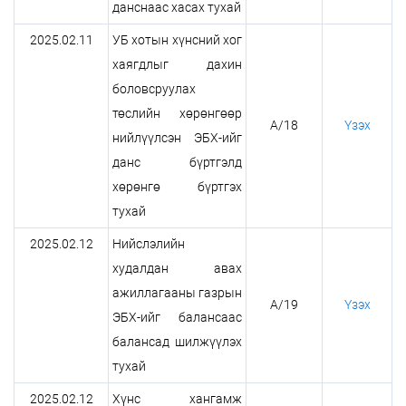
данснаас хасах тухай
2025.02.11
УБ хотын хүнсний хог
хаягдлыг дахин
боловсруулах
төслийн хөрөнгөөр
А/18
Үзэх
нийлүүлсэн ЭБХ-ийг
данс бүртгэлд
хөрөнгө бүртгэх
тухай
2025.02.12
Нийслэлийн
худалдан авах
ажиллагааны газрын
А/19
Үзэх
ЭБХ-ийг балансаас
балансад шилжүүлэх
тухай
2025.02.12
Хүнс хангамж