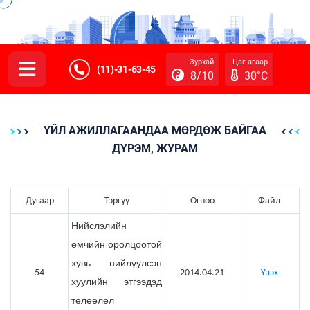
Зурхай
Цаг агаар
(11)-31-63-45
8/10
30°C
ҮЙЛ АЖИЛЛАГААНДАА МӨРДӨЖ БАЙГАА
ДҮРЭМ, ЖУРАМ
Дугаар
Тэргүү
Огноо
Файл
Нийслэлийн
өмчийн оролцоотой
хувь нийлүүлсэн
54
2014.04.21
Үзэх
хуулийн этгээдэд
төлөөлөл