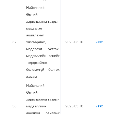
Нийслэлийн
Өмчийн
харилцааны газрын
мэдээлэл
ашиглахыг
37
хязгаарлах,
2025.03.10
Үзэх
мэдээлэл устгах,
мэдээллийн эзнийг
тодорхойлох
боломжгүй болгох
журам
Нийслэлийн
Өмчийн
харилцааны газрын
38
мэдээллийн
2025.03.10
Үзэх
аюулгүй байдлыг