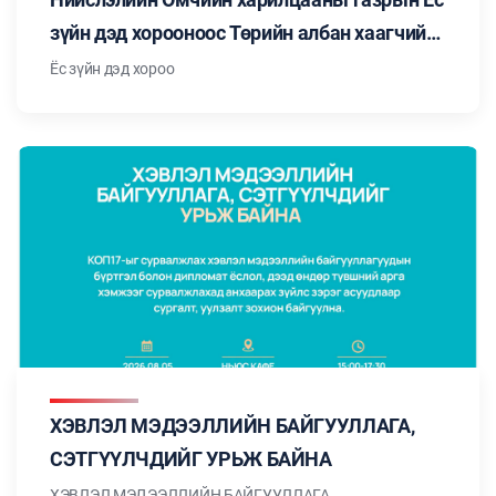
зүйн дэд хорооноос Төрийн албан хаагчийн
ёс зүйн тухай хуульд заасан "Төрийн албан
Ёс зүйн дэд хороо
хаагчийн ёс зүйн нийтлэг хэм хэмжээ"-ний
талаар мэдээлэл бэлтгэн танилцуулж
байна. Цуврал №3
ХЭВЛЭЛ МЭДЭЭЛЛИЙН БАЙГУУЛЛАГА,
СЭТГҮҮЛЧДИЙГ УРЬЖ БАЙНА
ХЭВЛЭЛ МЭДЭЭЛЛИЙН БАЙГУУЛЛАГА,