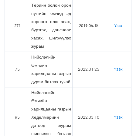
Төрийн болон орон
нутгийн өмчид эд
хөрөнгө олж авах,
271
2019.06.18
Үзэх
бүртгэх, данснаас
хасах, шилжүүлэх
журам
Нийслэлийн
Өмчийн
75
2022.01.25
Үзэх
харилцааны газрын
дүрэм батлах тухай
Нийслэлийн
Өмчийн
харилцааны газрын
95
Хөдөлмөрийн
2022.03.16
Үзэх
дотоод журам
шинэчлэн батлах