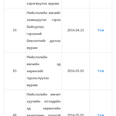
хэрэгжүүлэх журам
Нийслэлийн өмчийг
эзэмшүүлэх гэрээ
байгуулах,
55
2014.04.21
Үзэх
гэрээний
биелэлтийг дүгнэх
журам
Нийслэлийн
өмчийн эд
хөрөнгийг
65
2014.05.05
Үзэх
түрээслүүлэх
журам
Нийслэлийн өмчит
хуулийн этгээдийн
эд хөрөнгийн
хөдөлгөөн, түүнтэй
66
2014.05.05
Үзэх