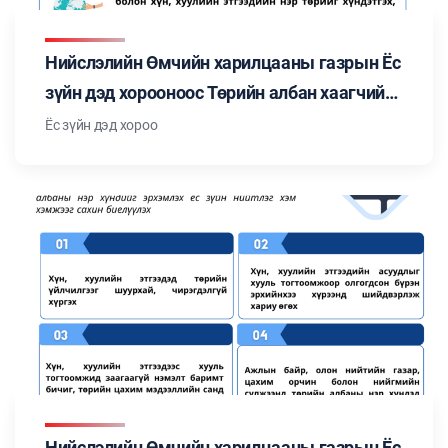
Нийслэлийн Өмчийн харилцааны газрын Ёс
зүйн дэд хорооноос Төрийн албан хаагчийн
ёс зүйн тухай хуульд заасан "Төрийн албан
Ёс зүйн дэд хороо
хаагчийн ёс зүйн нийтлэг хэм хэмжээ"-ний
талаар мэдээлэл бэлтгэн танилцуулж
байна. Цуврал №4
Нийслэлийн Өмчийн харилцааны газрын Ёс