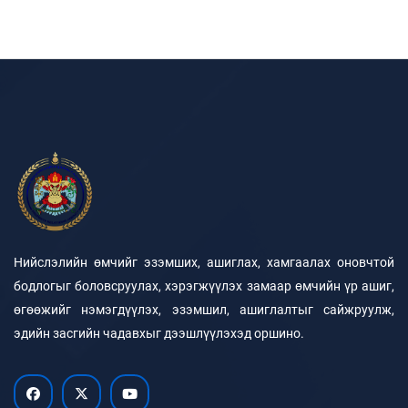
Нийслэлийн өмчийг эзэмших, ашиглах, хамгаалах оновчтой
бодлогыг боловсруулах, хэрэгжүүлэх замаар өмчийн үр ашиг,
өгөөжийг нэмэгдүүлэх, эзэмшил, ашиглалтыг сайжруулж,
эдийн засгийн чадавхыг дээшлүүлэхэд оршино.