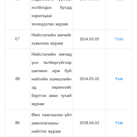
холбогдох бусад
харилцааг
зохицуулах журам
Нийслэлийн өмчийг
67
Үзэх
2014.05.05
хувьчлах журам
Нийслэлийн өмчид
үнэ төлбөргүйгээр
шилжин ирж буй
нийтийн эзэмшлийн
68
2014.05.05
Үзэх
эд хөрөнгийг
бүртгэн авах тухай
журам
Өмч хамгаалах үйл
ажиллагааны
86
2018.04.03
Үзэх
нийтлэг журам