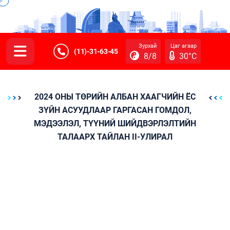
Зурхай
Цаг агаар
(11)-31-63-45
8/8
30°C
2024 ОНЫ ТӨРИЙН АЛБАН ХААГЧИЙН ЁС
ЗҮЙН АСУУДЛААР ГАРГАСАН ГОМДОЛ,
МЭДЭЭЛЭЛ, ТҮҮНИЙ ШИЙДВЭРЛЭЛТИЙН
ТАЛААРХ ТАЙЛАН II-УЛИРАЛ