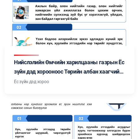
Нийслэлийн Өмчийн харилцааны газрын Ёс
зүйн дэд хорооноос Төрийн албан хаагчийн
ёс зүйн тухай хуульд заасан "Төрийн албан
Ёс зүйн дэд хороо
хаагчийн ёс зүйн нийтлэг хэм хэмжээ"-ний
талаар мэдээлэл бэлтгэн танилцуулж
байна. Цуврал №4