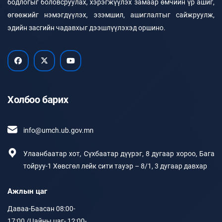
бодлогыг боловсруулах, хэрэгжүүлэх замаар өмчийн үр ашиг,
өгөөжийг нэмэгдүүлэх, эзэмшил, ашиглалтыг сайжруулж,
эдийн засгийн чадавхыг дээшлүүлэхэд оршино.
Холбоо барих
info@umch.ub.gov.mn
Улаанбаатар хот, Сүхбаатар дүүрэг, 8 дугаар хороо, Бага
тойруу-1 Хөвсгөл лейк сити тауэр – 8/1, 3 дугаар давхар
Ажлын цаг
Даваа-Баасан 08:00-
17:00 /Цайны цаг- 12:00-