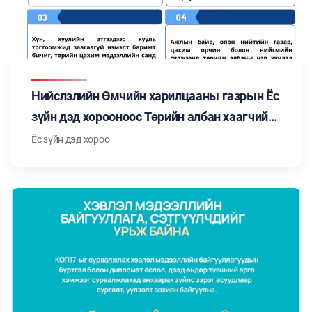
Нийслэлийн Өмчийн харилцааны газрын Ёс
зүйн дэд хорооноос Төрийн албан хаагчийн
ёс зүйн тухай хуульд заасан "Төрийн албан
Ёс зүйн дэд хороо
хаагчийн ёс зүйн нийтлэг хэм хэмжээ"-ний
талаар мэдээлэл бэлтгэн танилцуулж
байна. Цуврал №3