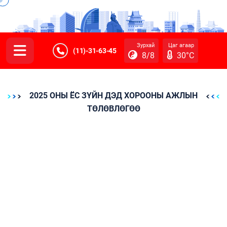
Зурхай
Цаг агаар
(11)-31-63-45
8/8
30°C
2025 ОНЫ ЁС ЗҮЙН ДЭД ХОРООНЫ АЖЛЫН
ТӨЛӨВЛӨГӨӨ