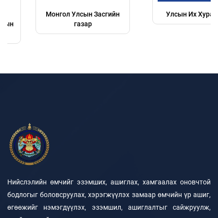
Монгол Улсын Засгийн
Улсын Их Хурал
газар
Нийслэлийн өмчийг эзэмших, ашиглах, хамгаалах оновчтой
бодлогыг боловсруулах, хэрэгжүүлэх замаар өмчийн үр ашиг,
өгөөжийг нэмэгдүүлэх, эзэмшил, ашиглалтыг сайжруулж,