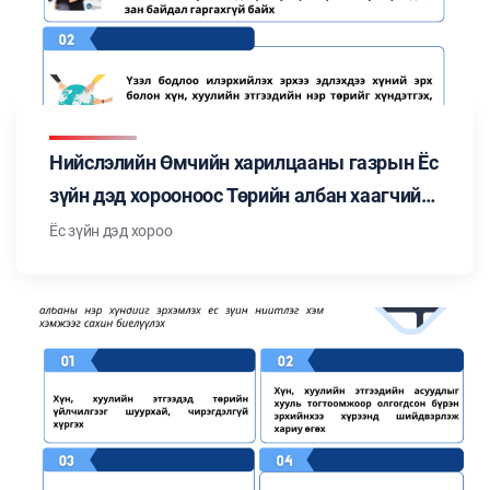
Нийслэлийн Өмчийн харилцааны газрын Ёс
зүйн дэд хорооноос Төрийн албан хаагчийн
ёс зүйн тухай хуульд заасан "Төрийн албан
Ёс зүйн дэд хороо
хаагчийн ёс зүйн нийтлэг хэм хэмжээ"-ний
талаар мэдээлэл бэлтгэн танилцуулж
байна. Цуврал №4