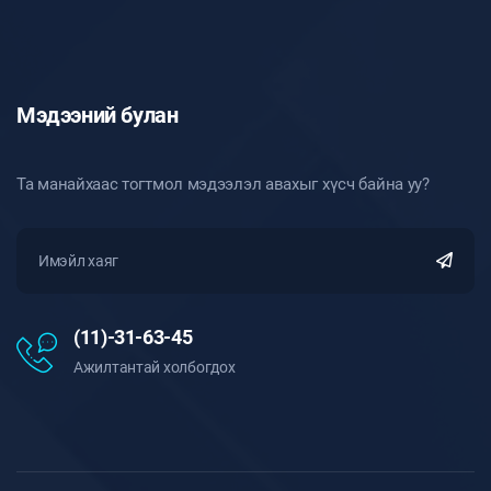
Мэдээний булан
Та манайхаас тогтмол мэдээлэл авахыг хүсч байна уу?
(11)-31-63-45
Ажилтантай холбогдох