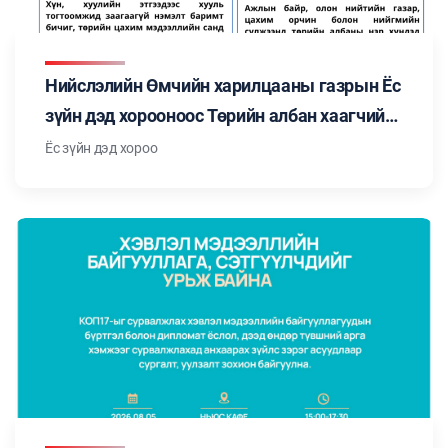
Нийслэлийн Өмчийн харилцааны газрын Ёс
зүйн дэд хорооноос Төрийн албан хаагчийн
ёс зүйн тухай хуульд заасан "Төрийн албан
Ёс зүйн дэд хороо
хаагчийн ёс зүйн нийтлэг хэм хэмжээ"-ний
талаар мэдээлэл бэлтгэн танилцуулж
байна. Цуврал №3