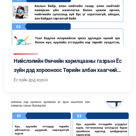
Нийслэлийн Өмчийн харилцааны газрын Ёс
зүйн дэд хорооноос Төрийн албан хаагчийн
ёс зүйн тухай хуульд заасан "Төрийн албан
Ёс зүйн дэд хороо
хаагчийн ёс зүйн нийтлэг хэм хэмжээ"-ний
талаар мэдээлэл бэлтгэн танилцуулж
байна. Цуврал №4