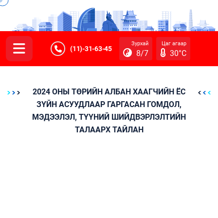
Зурхай
Цаг агаар
(11)-31-63-45
8/7
30°C
2024 ОНЫ ТӨРИЙН АЛБАН ХААГЧИЙН ЁС
ЗҮЙН АСУУДЛААР ГАРГАСАН ГОМДОЛ,
МЭДЭЭЛЭЛ, ТҮҮНИЙ ШИЙДВЭРЛЭЛТИЙН
ТАЛААРХ ТАЙЛАН