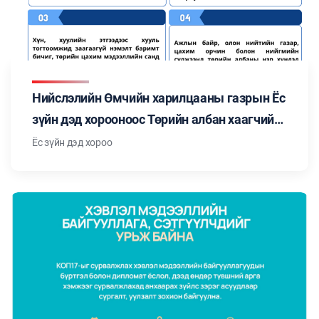
Нийслэлийн Өмчийн харилцааны газрын Ёс
зүйн дэд хорооноос Төрийн албан хаагчийн
ёс зүйн тухай хуульд заасан "Төрийн албан
Ёс зүйн дэд хороо
хаагчийн ёс зүйн нийтлэг хэм хэмжээ"-ний
талаар мэдээлэл бэлтгэн танилцуулж
байна. Цуврал №3