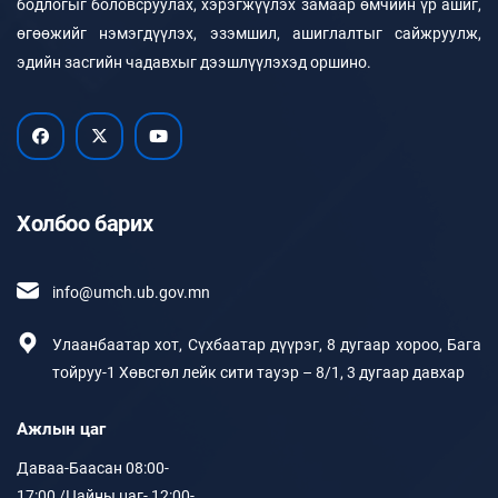
бодлогыг боловсруулах, хэрэгжүүлэх замаар өмчийн үр ашиг,
өгөөжийг нэмэгдүүлэх, эзэмшил, ашиглалтыг сайжруулж,
эдийн засгийн чадавхыг дээшлүүлэхэд оршино.
Холбоо барих
info@umch.ub.gov.mn
Улаанбаатар хот, Сүхбаатар дүүрэг, 8 дугаар хороо, Бага
тойруу-1 Хөвсгөл лейк сити тауэр – 8/1, 3 дугаар давхар
Ажлын цаг
Даваа-Баасан 08:00-
17:00 /Цайны цаг- 12:00-