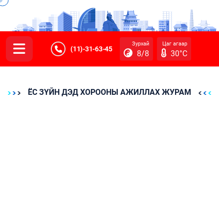
Зурхай
Цаг агаар
(11)-31-63-45
8/8
30°C
ЁС ЗҮЙН ДЭД ХОРООНЫ АЖИЛЛАХ ЖУРАМ