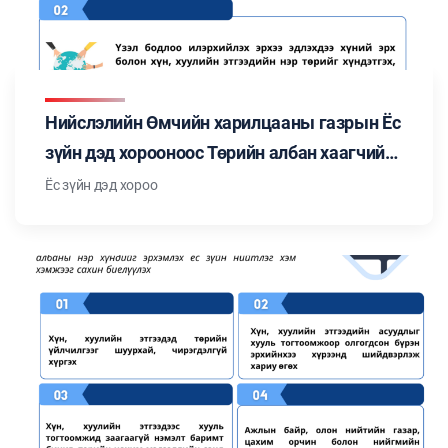
Нийслэлийн Өмчийн харилцааны газрын Ёс
зүйн дэд хорооноос Төрийн албан хаагчийн
ёс зүйн тухай хуульд заасан "Төрийн албан
Ёс зүйн дэд хороо
хаагчийн ёс зүйн нийтлэг хэм хэмжээ"-ний
талаар мэдээлэл бэлтгэн танилцуулж
байна. Цуврал №4