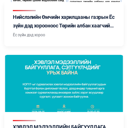
Нийслэлийн Өмчийн харилцааны газрын Ёс
зүйн дэд хорооноос Төрийн албан хаагчийн
ёс зүйн тухай хуульд заасан "Төрийн албан
Ёс зүйн дэд хороо
хаагчийн ёс зүйн нийтлэг хэм хэмжээ"-ний
талаар мэдээлэл бэлтгэн танилцуулж
байна. Цуврал №3
ХЭВЛЭЛ МЭДЭЭЛЛИЙН БАЙГУУЛЛАГА,