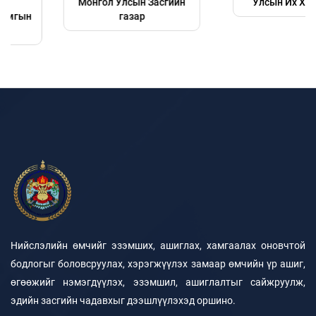
Монгол Улсын Засгийн
Улсын Их Хурал
газар
Нийслэлийн өмчийг эзэмших, ашиглах, хамгаалах оновчтой
бодлогыг боловсруулах, хэрэгжүүлэх замаар өмчийн үр ашиг,
өгөөжийг нэмэгдүүлэх, эзэмшил, ашиглалтыг сайжруулж,
эдийн засгийн чадавхыг дээшлүүлэхэд оршино.