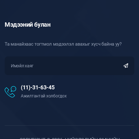
Мэдээний булан
Та манайхаас тогтмол мэдээлэл авахыг хүсч байна уу?
(11)-31-63-45
Ажилтантай холбогдох