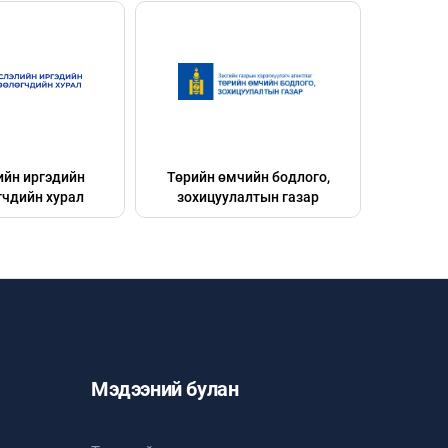
ийн иргэдийн
Төрийн өмчийн бодлого,
Эрх зүйн
гчдийн хурал
зохицуулалтын газар
Мэдээний булан