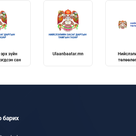
эрх зүйн
Ulaanbaatar.mn
Нийслэл
эгдсэн сан
төлөөлө
о барих