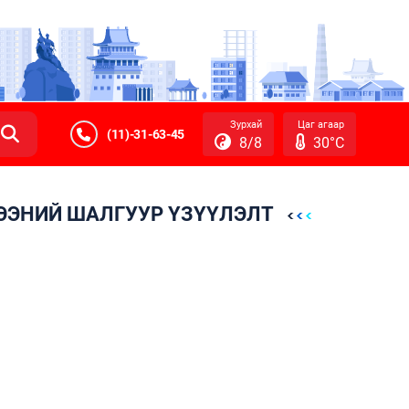
Зурхай
Цаг агаар
(11)-31-63-45
8/8
30°C
ГЭЭНИЙ ШАЛГУУР ҮЗҮҮЛЭЛТ