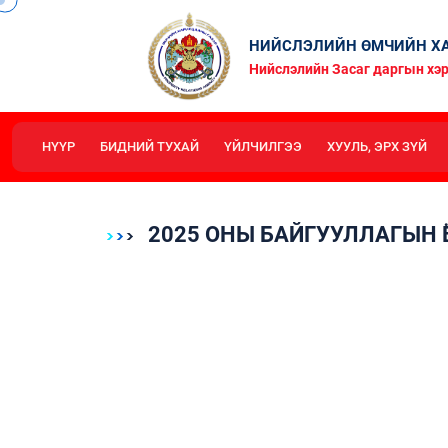
НИЙСЛЭЛИЙН ӨМЧИЙН ХА
Нийслэлийн Засаг даргын хэр
НҮҮР
БИДНИЙ ТУХАЙ
ҮЙЛЧИЛГЭЭ
ХУУЛЬ, ЭРХ ЗҮЙ
2025 ОНЫ БАЙГУУЛЛАГЫН 