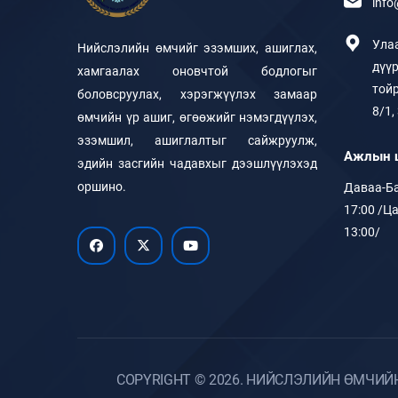
inf
Ула
Нийслэлийн өмчийг эзэмших, ашиглах,
дүү
хамгаалах оновчтой бодлогыг
тойр
боловсруулах, хэрэгжүүлэх замаар
8/1,
өмчийн үр ашиг, өгөөжийг нэмэгдүүлэх,
эзэмшил, ашиглалтыг сайжруулж,
Ажлын 
эдийн засгийн чадавхыг дээшлүүлэхэд
оршино.
Даваа-Ба
17:00 /Ца
13:00/
COPYRIGHT © 2026. НИЙСЛЭЛИЙН ӨМЧИЙ