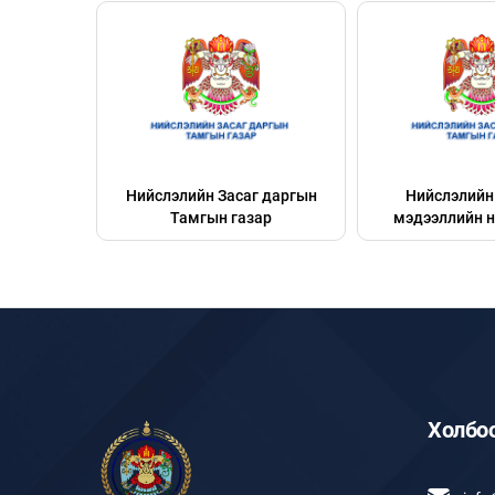
рал
Нийслэлийн Засаг даргын
Нийслэлийн 
Тамгын газар
мэдээллийн н
Холбо