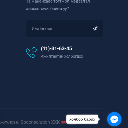
Та манайхаас тогтмол мэдээлэл
авахыг хүсч байна уу?
(11)-31-63-45
Ажилтантай холбогдох
холбоо барих
гжүүлсэн: Sodonsolution ХХК