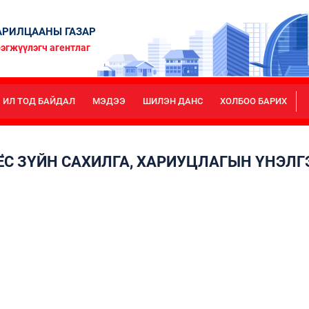
РИЛЦААНЫ ГАЗАР
эгжүүлэгч агентлаг
ИЛ ТОД БАЙДАЛ
МЭДЭЭ
ШИЛЭН ДАНС
ХОЛБОО БАРИХ
ЁС ЗҮЙН САХИЛГА, ХАРИУЦЛАГЫН ҮНЭЛ