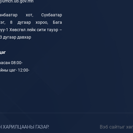
o@umch.ub.gov.mn
анбаатар хот, Сүхбаатар
рэг, 8 дугаар хороо, Бага
уу-1 Хөвсгөл лейк сити тауэр –
 3 дугаар давхар
цаг
асан 08:00-
йны цаг- 12:00-
Н ХАРИЛЦААНЫ ГАЗАР.
Вэб сайтыг хө